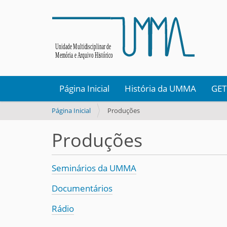
Página Inicial
História da UMMA
GET
V
Página Inicial
Produções
o
c
Produções
ê
e
s
Seminários da UMMA
t
á
Documentários
a
q
Rádio
u